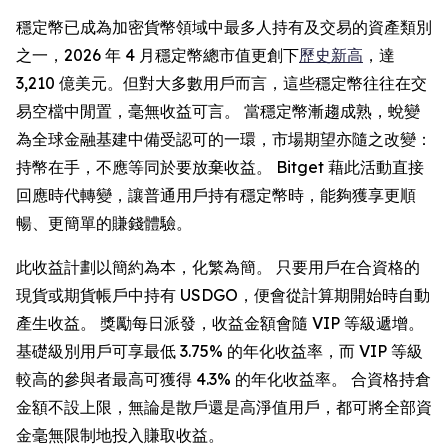
穩定幣已成為加密貨幣領域中最多人持有及交易的資產類別
之一，2026 年 4 月穩定幣總市值更創下
歷史新高
，達
3,210 億美元。但對大多數用戶而言，這些穩定幣往往在交
易空檔中閒置，毫無收益可言。 當穩定幣漸趨成熟，蛻變
為全球金融基建中備受認可的一環，市場期望亦隨之改變：
持幣在手，不應等同於要放棄收益。 Bitget 藉此活動直接
回應時代轉變，讓普通用戶持有穩定幣時，能夠獲享更順
暢、更簡單的賺錢體驗。
此收益計劃以簡約為本，化繁為簡。 只要用戶在合資格的
現貨或期貨帳戶中持有 USDGO，便會從計算期開始時自動
產生收益。 獎勵每日派發，收益金額會隨 VIP 等級遞增。
基礎級別用戶可享最低 3.75% 的年化收益率，而 VIP 等級
較高的參與者最高可獲得 4.3% 的年化收益率。 合資格持倉
金額不設上限，無論是散戶還是高淨值用戶，都可將全部資
金毫無限制地投入賺取收益。