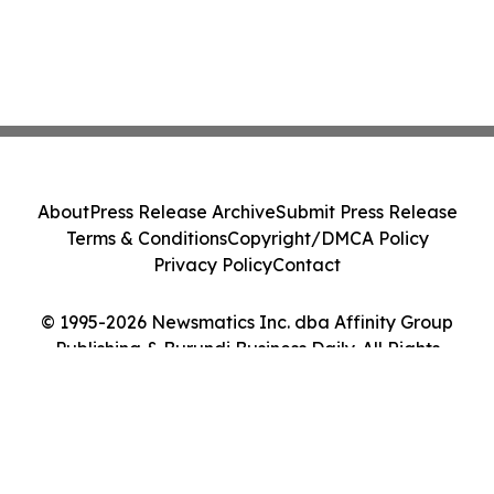
About
Press Release Archive
Submit Press Release
Terms & Conditions
Copyright/DMCA Policy
Privacy Policy
Contact
© 1995-2026 Newsmatics Inc. dba Affinity Group
Publishing & Burundi Business Daily. All Rights
Reserved.
Cookie Settings / Your Privacy Choices