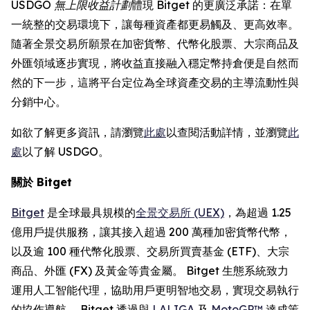
USDGO 無上限收益計劃
體現 Bitget 的更廣泛承諾：在單
一統整的交易環境下，讓每種資產都更易觸及、更高效率。
隨著全景交易所願景在加密貨幣、代幣化股票、大宗商品及
外匯領域逐步實現，將收益直接融入穩定幣持倉便是自然而
然的下一步，這將平台定位為全球資產交易的主導流動性與
分銷中心。
如欲了解更多資訊，請瀏覽
此處
以查閱活動詳情，並瀏覽
此
處
以了解 USDGO。
關於 Bitget
Bitget
是全球最具規模的
全景交易所 (UEX)
，為超過 1.25
億用戶提供服務，讓其接入超過 200 萬種加密貨幣代幣，
以及逾 100 種代幣化股票、交易所買賣基金 (ETF)、大宗
商品、外匯 (FX) 及黃金等貴金屬。 Bitget 生態系統致力
運用人工智能代理，協助用戶更明智地交易，實現交易執行
的協作導航。 Bitget 透過與
LALIGA
及
MotoGP™
達成策