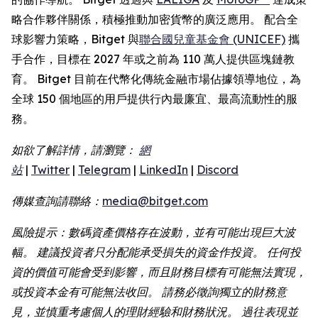
略合作夥伴關係，積極推動加密貨幣的廣泛應用。 配合全
球影響力策略，Bitget 與
聯合國兒童基金會 (UNICEF)
攜
手合作，目標在 2027 年或之前為 110 萬人提供區塊鏈教
育。 Bitget 目前在代幣化傳統金融市場佔據領導地位，為
全球 150 個地區的用戶提供行內最廉宜、最高流動性的服
務。
如欲了解詳情，請瀏覽：
網
站
|
Twitter
|
Telegram
|
LinkedIn
|
Discord
傳媒查詢請聯絡：
media@bitget.com
風險提示：數碼資產價格存在波動，並有可能出現巨大波
幅。 建議投資者只分配能承受損失的資金作投資。 任何投
資的價值可能會受到影響，而且財務目標有可能無法實現，
或投資本金有可能無法收回。 請務必徵詢獨立的財務意
見，並慎重考慮個人的理財經驗和財務狀況。 過往表現並