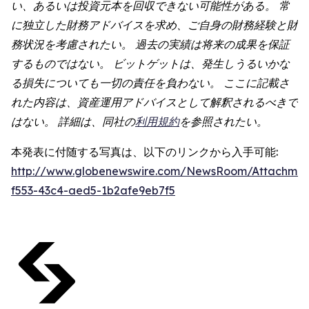
い、あるいは投資元本を回収できない可能性がある。 常
に独立した財務アドバイスを求め、ご自身の財務経験と財
務状況を考慮されたい。 過去の実績は将来の成果を保証
するものではない。 ビットゲットは、発生しうるいかな
る損失についても一切の責任を負わない。 ここに記載さ
れた内容は、資産運用アドバイスとして解釈されるべきで
はない。 詳細は、同社の
利用規約
を参照されたい。
本発表に付随する写真は、以下のリンクから入手可能:
http://www.globenewswire.com/NewsRoom/Attachmen
f553-43c4-aed5-1b2afe9eb7f5