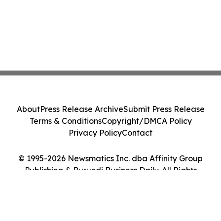
About
Press Release Archive
Submit Press Release
Terms & Conditions
Copyright/DMCA Policy
Privacy Policy
Contact
© 1995-2026 Newsmatics Inc. dba Affinity Group
Publishing & Burundi Business Daily. All Rights
Reserved.
Cookie Settings / Your Privacy Choices