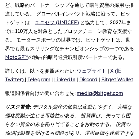
ど、戦略的パートナーシップを通じて暗号資産の採用を推
進している。 グローバルインパクト戦略に沿って、ビッ
トゲットは、
ユニセフ (UNICEF)
と協力して、2027年ま
でに110万人を対象としたブロックチェーン教育を支援す
る。 モータースポーツの世界では、ビットゲットは、世
界でも最もスリリングなチャンピオンシップの一つである
MotoGP™
の独占的暗号通貨取引所パートナーである。
詳しくは、以下を参照されたい:
ウェブサイト
|
X (旧
Twitter)
|
Telegram
|
LinkedIn
|
Discord
|
Bitget Wallet
報道関係者向けの問い合わせ先:
media@bitget.com
リスク警告:
デジタル資産の価格は変動しやすく、大幅な
価格変動が生じる可能性がある。 投資家は、失っても困
らない資金のみを割り当てることをお勧めする。 投資の
価値は影響を受ける可能性があり、運用目標を達成できな