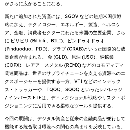
がさらに広がることになる。
新たに追加された資産には、SGOV などの短期米国債戦
略に加え、テクノロジー、エネルギー、製造、ヘルスケ
ア、金融、消費者セクターにわたる米国の主要企業、さら
に ビリビリ (Bilibili 、BILI)、ピンドゥオドゥオ
(Pinduoduo、PDD)、グラブ (GRAB)といった国際的な成
長企業が含まれる。 金 (GLD)、原油 (USO)、銅鉱業
(COPX)、レアアースメタル (REMX) などのコモディディ
関連商品は、世界のサプライチェーンを支える資源へのエ
クスポージャーを提供する一方、VTI などのインデック
ス・トラッカーや、TQQQ、SQQQ といったレバレッジ
/ インバース ETFは、ディレクショナル戦略やリスク・ポ
ジショニングに活用できる柔軟なツールを提供する。
今回の展開は、デジタル資産と従来の金融商品が並行して
機能する統合取引環境への関心の高まりを反映している。