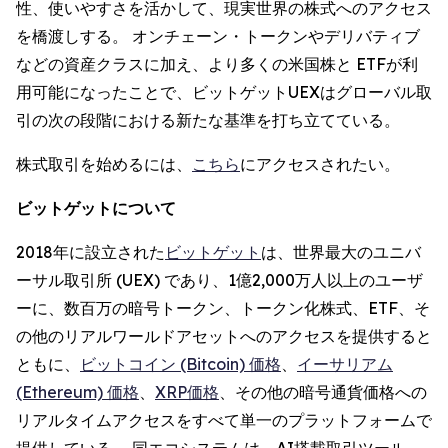
性、使いやすさを活かして、現実世界の株式へのアクセス
を橋渡しする。 オンチェーン・トークンやデリバティブ
などの資産クラスに加え、より多くの米国株と ETFが利
用可能になったことで、ビットゲットUEXはグローバル取
引の次の段階における新たな基準を打ち立てている。
株式取引を始めるには、
こちら
にアクセスされたい。
ビットゲットについて
2018年に設立された
ビットゲット
は、世界最大のユニバ
ーサル取引所 (UEX) であり、1億2,000万人以上のユーザ
ーに、数百万の暗号トークン、トークン化株式、ETF、そ
の他のリアルワールドアセットへのアクセスを提供すると
ともに、
ビットコイン (Bitcoin) 価格
、
イーサリアム
(Ethereum) 価格
、
XRP価格
、その他の暗号通貨価格への
リアルタイムアクセスをすべて単一のプラットフォームで
提供している。 同エコシステムは、AI搭載取引ツール、